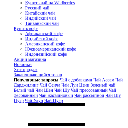
Купить чай на Wildberries
Русский чай
Китайский чай
Индийский чай
Тайваньский чай
Купить кофе
Африканский кофе
Индийский кофе
Американский кофе
Южноамериканский кофе
Индонезийский кофе
Акции магазина
Новинки
Хит продаж
Заканчивающийся товар
Популярные запросы
Чай с добавками
Чай Ассам
Чай
Дарджилинг
Чай Сенча
Чай Лун Цзин
Зеленый чай
Белый чай
Чай Шен
Чай Шу
Чай прессованный
Чай
фасованный
Чай жасминовый
Чай рассыпной
Чай Шу
Пуэр
Чай Улун
Чай Пуэр