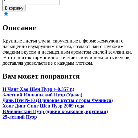
Описание
Крупные листья улуна, скрученные в форме жемчужин с
насыщенно изумрудным цветом, создают чай с глубоким
сладким вкусом и насыщенным ароматом спелой земляники.
Этот напиток гармонично сочетает силу и нежность вкусов,
доставляя удовольствие с каждым глотком.
Вам может понравится
И Чанг Хао Шен Пуэр (~0,357 г.)
3-летний Юннаньский Пуэр (Удача)
Дань Цун №10 (Одинокие кусты с горы Феникса)
Хонг Динг Синг Шен Пуэр 2009 года
Юннаньский Пуэр (дикий комковой, крупный)
25-летний Пуэр
Подписаться на нас