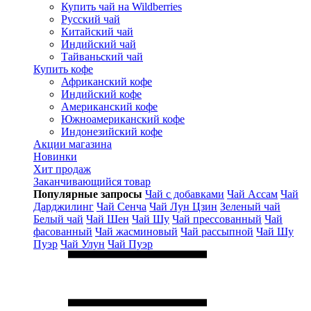
Купить чай на Wildberries
Русский чай
Китайский чай
Индийский чай
Тайваньский чай
Купить кофе
Африканский кофе
Индийский кофе
Американский кофе
Южноамериканский кофе
Индонезийский кофе
Акции магазина
Новинки
Хит продаж
Заканчивающийся товар
Популярные запросы
Чай с добавками
Чай Ассам
Чай
Дарджилинг
Чай Сенча
Чай Лун Цзин
Зеленый чай
Белый чай
Чай Шен
Чай Шу
Чай прессованный
Чай
фасованный
Чай жасминовый
Чай рассыпной
Чай Шу
Пуэр
Чай Улун
Чай Пуэр