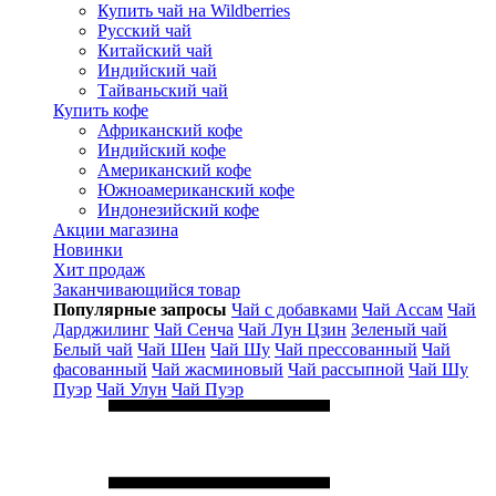
Купить чай на Wildberries
Русский чай
Китайский чай
Индийский чай
Тайваньский чай
Купить кофе
Африканский кофе
Индийский кофе
Американский кофе
Южноамериканский кофе
Индонезийский кофе
Акции магазина
Новинки
Хит продаж
Заканчивающийся товар
Популярные запросы
Чай с добавками
Чай Ассам
Чай
Дарджилинг
Чай Сенча
Чай Лун Цзин
Зеленый чай
Белый чай
Чай Шен
Чай Шу
Чай прессованный
Чай
фасованный
Чай жасминовый
Чай рассыпной
Чай Шу
Пуэр
Чай Улун
Чай Пуэр