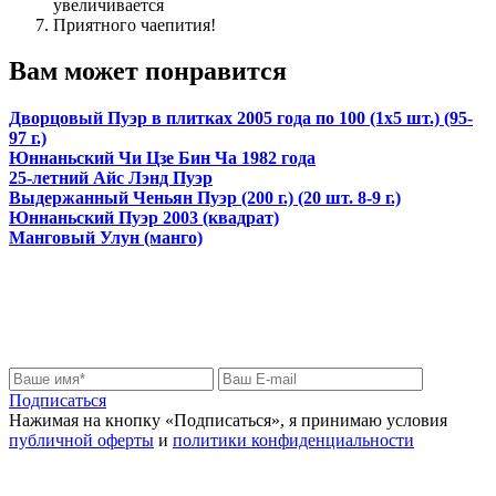
увеличивается
Приятного чаепития!
Вам может понравится
Дворцовый Пуэр в плитках 2005 года по 100 (1х5 шт.) (95-
97 г.)
Юннаньский Чи Цзе Бин Ча 1982 года
25-летний Айс Лэнд Пуэр
Выдержанный Ченьян Пуэр (200 г.) (20 шт. 8-9 г.)
Юннаньский Пуэр 2003 (квадрат)
Манговый Улун (манго)
Подписаться на нас
Узнайте первыми о новинках и скидках
Подписаться
Нажимая на кнопку «Подписаться», я принимаю условия
публичной оферты
и
политики конфиденциальности