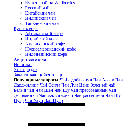
Купить чай на Wildberries
Русский чай
Китайский чай
Индийский чай
Тайваньский чай
Купить кофе
Африканский кофе
Индийский кофе
Американский кофе
Южноамериканский кофе
Индонезийский кофе
Акции магазина
Новинки
Хит продаж
Заканчивающийся товар
Популярные запросы
Чай с добавками
Чай Ассам
Чай
Дарджилинг
Чай Сенча
Чай Лун Цзин
Зеленый чай
Белый чай
Чай Шен
Чай Шу
Чай прессованный
Чай
фасованный
Чай жасминовый
Чай рассыпной
Чай Шу
Пуэр
Чай Улун
Чай Пуэр